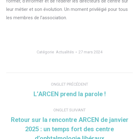
former, d’informer et de fédérer les directeurs de centre sur
leur métier et son évolution. Un moment privilégié pour tous
les membres de l’association.
Catégorie
Actualités
27 mars 2024
Navigation
ONGLET PRÉCÉDENT
de
L’ARCEN prend la parole !
Onglet
commentaire
précédent
ONGLET SUIVANT
Retour sur la rencontre ARCEN de janvier
2025 : un temps fort des centre
Onglet
suivant
d’ophtalmologie libéraux